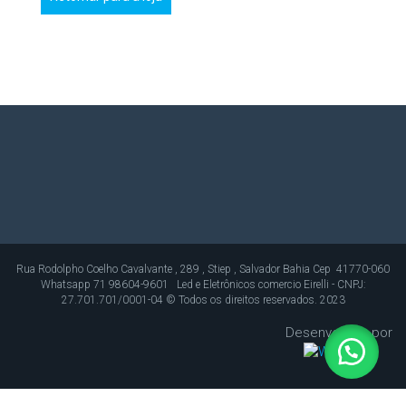
Rua Rodolpho Coelho Cavalvante , 289 , Stiep , Salvador Bahia Cep 41770-060
Whatsapp 71 98604-9601 Led e Eletrônicos comercio Eirelli - CNPJ:
27.701.701/0001-04 © Todos os direitos reservados. 2023
Desenvolvido por