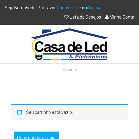
Seja Bem Vindo! Por favor
Cadastre-se
ou
Acessar
Lista de Desejos
Minha Conta
Menu
≡
Seu carrinho está vazio.
Retornar para a loja