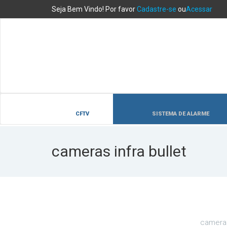
Seja Bem Vindo! Por favor
Cadastre-se
ou
Acessar
CFTV
SISTEMA DE ALARME
cameras infra bullet
cameras