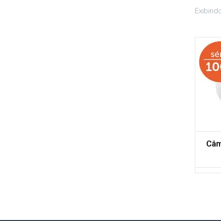
Exibind
Adicionar aos meus desejos
Comparar
Câm