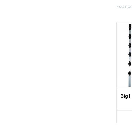
Exibind
Adicionar aos meus desejos
Comparar
Big 