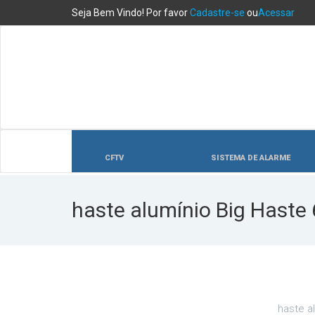
Seja Bem Vindo! Por favor
Cadastre-se
ou
Acessar
CFTV
SISTEMA DE ALARME
haste alumínio Big Haste 
haste a