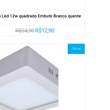
n Led 12w quadrado Embutir Branco quente
O
O
R$
34,90
R$
12,90
preço
preço
original
atual
era:
é:
R$34,90.
R$12,90.
Oferta!