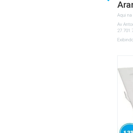
Ara
Aqui na
Av Anto
27.701.
Exibind
Adicionar aos meus desejos
Comparar