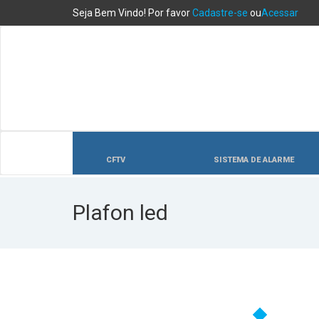
Seja Bem Vindo! Por favor
Cadastre-se
ou
Acessar
CFTV
SISTEMA DE ALARME
Plafon led