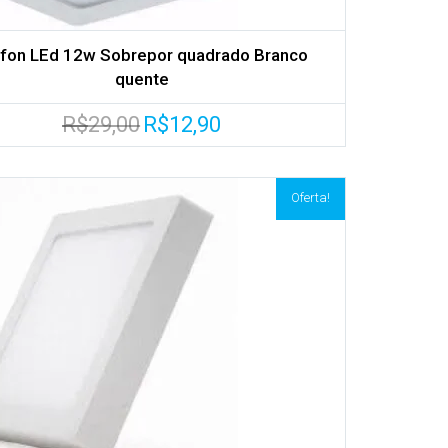
afon LEd 12w Sobrepor quadrado Branco
quente
O
O
R$
29,00
R$
12,90
preço
preço
original
atual
era:
é:
R$29,00.
R$12,90.
Oferta!