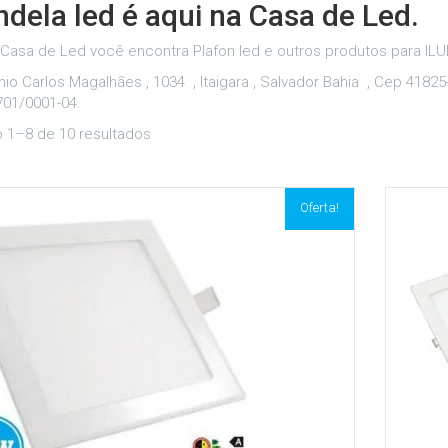
ndela led é aqui na Casa de Led.
 Casa de Led você encontra Plafon led e outros produtos para IL
nio Carlos Magalhães , 1034 , Itaigara , Salvador Bahia , Cep 41825
701/0001-04.
o 1–8 de 10 resultados
Oferta!
Adicionar aos meus desejos
Comparar