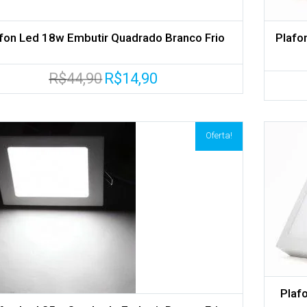
fon Led 18w Embutir Quadrado Branco Frio
Plafo
O
O
R$
44,90
R$
14,90
preço
preço
original
atual
era:
é:
R$44,90.
R$14,90.
Oferta!
Adicionar aos meus desejos
Comparar
Plaf