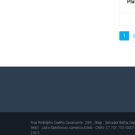
Pla
1
Rua Rodolpho Coelho Cavalvante , 289 , Stiep , Salvador Bahia
9601 Led e Eletrônicos comercio Eirelli - CNPJ: 27.701.701/0001
2023