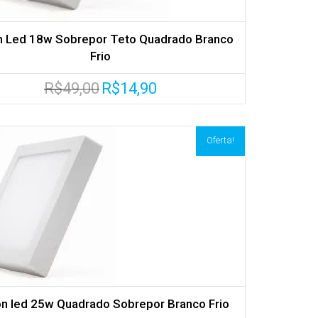
n Led 18w Sobrepor Teto Quadrado Branco
Frio
O
O
R$
49,00
R$
14,90
preço
preço
original
atual
era:
é:
R$49,00.
R$14,90.
Oferta!
on led 25w Quadrado Sobrepor Branco Frio