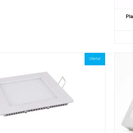
Pl
Oferta!
Adicionar aos meus desejos
Comparar