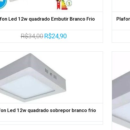
fon Led 12w quadrado Embutir Branco Frio
Plafo
O
O
R$
34,00
R$
24,90
preço
preço
original
atual
era:
é:
R$34,00.
R$24,90.
Adicionar aos meus desejos
fon Led 12w quadrado sobrepor branco frio
Comparar