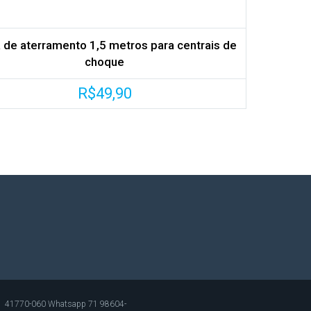
a de aterramento 1,5 metros para centrais de
choque
R$
49,90
 Cep 41770-060 Whatsapp 71 98604-