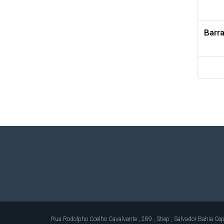
Barr
Rua Rodolpho Coelho Cavalvante , 289 , Stiep , Salvador Bahia