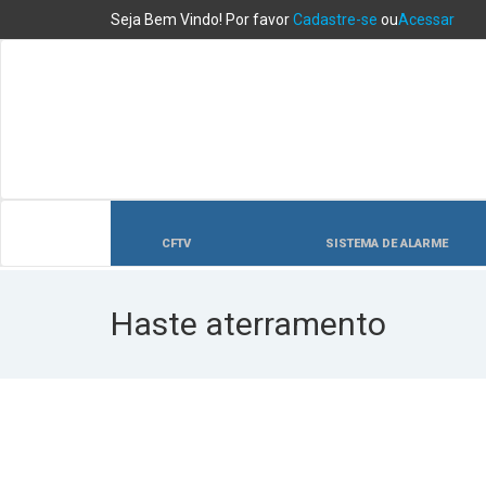
Seja Bem Vindo! Por favor
Cadastre-se
ou
Acessar
CFTV
SISTEMA DE ALARME
Haste aterramento