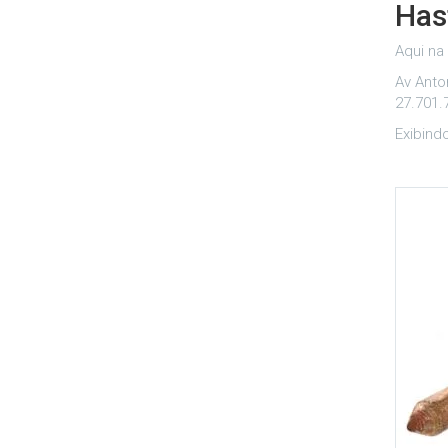
Has
Aqui na
Av Anto
27.701.
Exibind
Adicionar aos meus desejos
Comparar