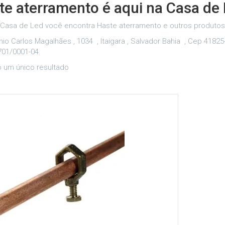
te aterramento é aqui na Casa de 
 Casa de Led você encontra Haste aterramento e outros produtos 
nio Carlos Magalhães , 1034 , Itaigara , Salvador Bahia , Cep 41825
701/0001-04.
o um único resultado