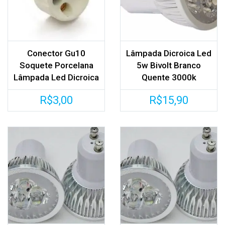
Conector Gu10
Lâmpada Dicroica Led
Soquete Porcelana
5w Bivolt Branco
Lâmpada Led Dicroica
Quente 3000k
R$
3,00
R$
15,90
nar aos
os