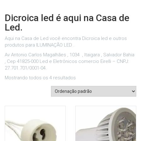
Dicroica led é aqui na Casa de
Led.
Aqui na Casa de Led você encontra Dicroica led e outros
produtos para ILUMINAÇÃO LED .
Av Antonio Carlos Magalhães , 1034 , Itaigara , Salvador Bahia
, Cep 41825-000 Led e Eletrônicos comercio Eirelli – CNPJ:
27.701.701/0001-04.
Mostrando todos os 4 resultados
nar aos
os