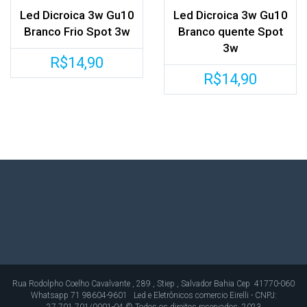
Led Dicroica 3w Gu10
Led Dicroica 3w Gu10
Branco Frio Spot 3w
Branco quente Spot
3w
R$
14,90
R$
14,90
Rua Rodolpho Coelho Cavalvante , 289 , Stiep , Salvador Bahia Cep 41770-060
Whatsapp 71 98604-9601 Led e Eletrônicos comercio Eirelli - CNPJ:
27.701.701/0001-04 © Todos os direitos reservados. 2023