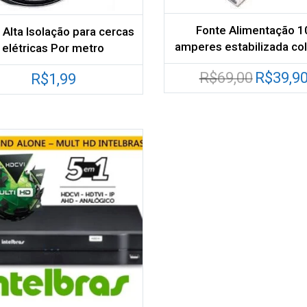
Fonte Alimentação 1
Alta Isolação para cercas
amperes estabilizada co
elétricas Por metro
O
R$
69,00
R$
39,9
R$
1,99
preço
original
era:
R$69,00.