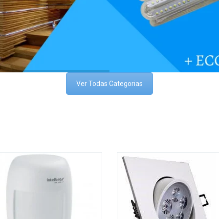
Ver Todas Categorias
Adicionar aos meus
desejos
nar aos meus