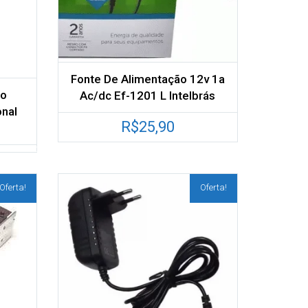
Fonte De Alimentação 12v 1a
do
Ac/dc Ef-1201 L Intelbrás
onal
R$
25,90
Oferta!
Oferta!