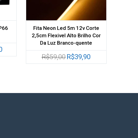
IP66
Fita Neon Led 5m 12v Corte
2,5cm Flexivel Alto Brilho Cor
Da Luz Branco-quente
O
0
preço
O
O
R$
59,00
R$
39,90
atual
preço
preço
é:
original
atual
R$95,00.
era:
é:
R$59,00.
R$39,90.