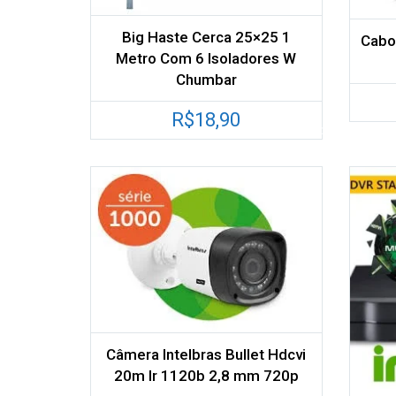
Big Haste Cerca 25×25 1
Cabo 
Metro Com 6 Isoladores W
Chumbar
R$
18,90
Adicionar aos meus
desejos
Comparar
Câmera Intelbras Bullet Hdcvi
20m Ir 1120b 2,8 mm 720p