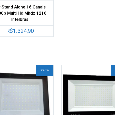
r Stand Alone 16 Canais
80p Multi Hd Mhdx 1216
Intelbras
R$
1.324,90
Oferta!
ionar aos meus
Adicionar aos meus
desejos
Comparar