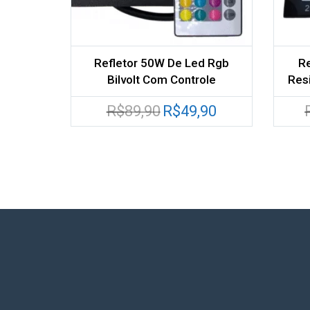
Refletor 50W De Led Rgb
Re
Bilvolt Com Controle
Res
O
O
R$
89,90
R$
49,90
preço
preço
original
atual
era:
é:
R$89,90.
R$49,90.