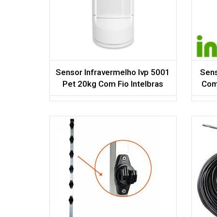
desejos
Comparar
Comparar
Sensor Infravermelho Ivp 5001
Sens
Pet 20kg Com Fio Intelbras
Com 
Adicio
Adicionar aos meus
desejos
desejos
Comparar
Comparar