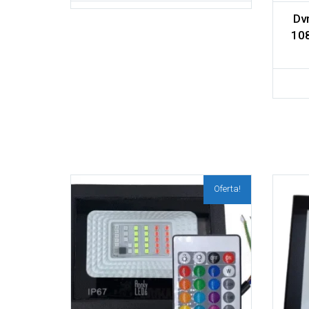
Dv
10
Oferta!
Adicionar aos meus
Adic
desejos
desejos
Comparar
Comparar