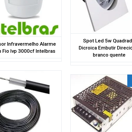
Comparar
Spot Led 5w Quadra
or Infravermelho Alarme
Dicroica Embutir Direci
Fio Ivp 3000cf Intelbras
branco quente
nar aos meus
Adicionar aos meus
desejos
Comparar