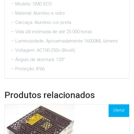
– Modelo: SMD ECO
– Material: Alumínio e vidro
– Carcaça: Alumínio cor preta
– Vida útil estimada de até 25.000 horas
– Luminosidade: Aproximadamente 16000ML lúmens
– Voltagem: AC100-250v (Bivolt)
– Ângulo de abertura: 120°
– Proteção: IP66
Produtos relacionados
Oferta!