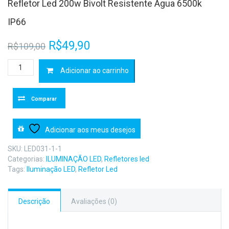
Refletor Led 200w Bivolt Resistente Água 6500k
IP66
O
O
R$
49,90
R$
109,00
preço
preço
Refletor
Adicionar ao carrinho
Led
original
atual
200w
Bivolt
era:
é:
Comparar
Resistente
R$109,00.
R$49,90.
Água
6500k
Adicionar aos meus desejos
IP66
quantidade
SKU:
LED031-1-1
Categorias:
ILUMINAÇÃO LED
,
Refletores led
Tags:
Iluminação LED
,
Refletor Led
Descrição
Avaliações (0)