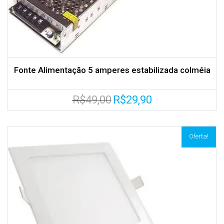
Fonte Alimentação 5 amperes estabilizada colméia
O
O
R$
49,00
R$
29,90
preço
preço
original
atual
era:
é:
R$49,00.
R$29,90.
Oferta!