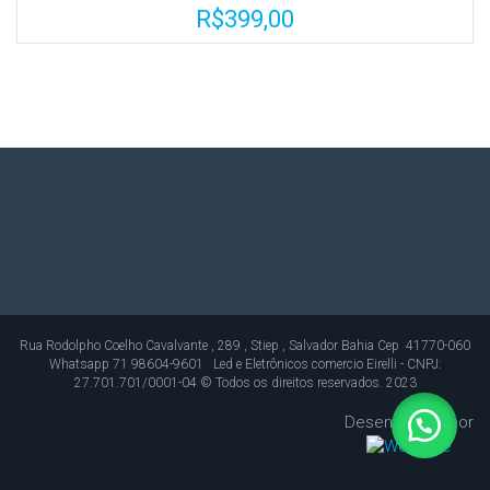
R$
399,00
Rua Rodolpho Coelho Cavalvante , 289 , Stiep , Salvador Bahia Cep 41770-060
Whatsapp 71 98604-9601 Led e Eletrônicos comercio Eirelli - CNPJ:
27.701.701/0001-04 © Todos os direitos reservados. 2023
Desenvolvido por