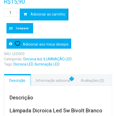
R$
15,90
Lâmpada
Adicionar ao carrinho
Dicroica
Led
5w
Comparar
Bivolt
Branco
Quente
Adicionar aos meus desejos
3000k
quantidade
SKU:
LED003
Categorias:
Dicroica led
,
ILUMINAÇÃO LED
Tags:
Dicroica LED
,
Iluminação LED
Descrição
Informação adicional
Avaliações (0)
Descrição
Lâmpada Dicroica Led 5w Bivolt Branco