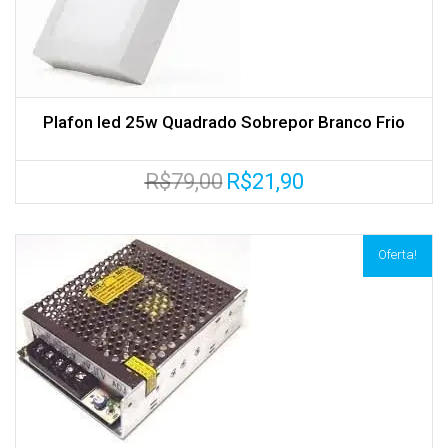
Plafon led 25w Quadrado Sobrepor Branco Frio
O
O
R$
79,00
R$
21,90
preço
preço
original
atual
era:
é:
R$79,00.
R$21,90.
Oferta!