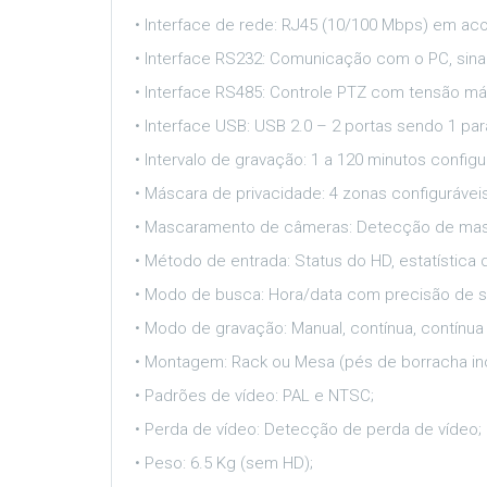
• Interface de rede: RJ45 (10/100 Mbps) em ac
• Interface RS232: Comunicação com o PC, sina
• Interface RS485: Controle PTZ com tensão máx
• Interface USB: USB 2.0 – 2 portas sendo 1 pa
• Intervalo de gravação: 1 a 120 minutos configu
• Máscara de privacidade: 4 zonas configuráveis
• Mascaramento de câmeras: Detecção de ma
• Método de entrada: Status do HD, estatística 
• Modo de busca: Hora/data com precisão de s
• Modo de gravação: Manual, contínua, contín
• Montagem: Rack ou Mesa (pés de borracha inc
• Padrões de vídeo: PAL e NTSC;
• Perda de vídeo: Detecção de perda de vídeo;
• Peso: 6.5 Kg (sem HD);