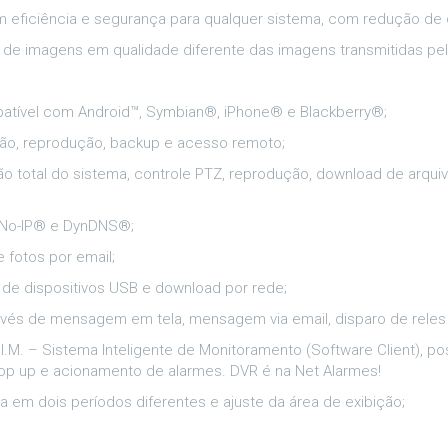
m eficiência e segurança para qualquer sistema, com redução de
o de imagens em qualidade diferente das imagens transmitidas pel
patível com Android™, Symbian®, iPhone® e Blackberry®;
ação, reprodução, backup e acesso remoto;
o total do sistema, controle PTZ, reprodução, download de arqui
r No-IP® e DynDNS®;
 fotos por email;
s de dispositivos USB e download por rede;
avés de mensagem em tela, mensagem via email, disparo de reles
.M. – Sistema Inteligente de Monitoramento (Software Client), pos
 pop up e acionamento de alarmes. DVR é na Net Alarmes!
da em dois períodos diferentes e ajuste da área de exibição;