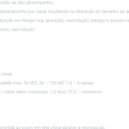
butido de alto desempenho;
ndividualmente por canal, resultando na alteração do tamanho do a
alização em tempo real, gravação, reprodução, backup e acesso r
cesso, reprodução;
 canal;
cidade máx. 30 VDC 2A – 125 VAC 1 A – 6 canais;
 1 canal vídeo composto, 1.0 Vp-p, 75 Ω – monitores;
ubmetida ao zoom em tela cheia durante a reprodução.