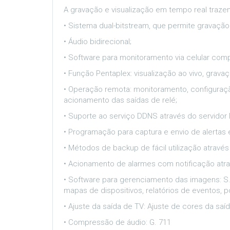
A gravação e visualização em tempo real traze
• Sistema dual-bitstream, que permite gravaçã
• Áudio bidirecional;
• Software para monitoramento via celular com
• Função Pentaplex: visualização ao vivo, grav
• Operação remota: monitoramento, configuraçã
acionamento das saídas de relé;
• Suporte ao serviço DDNS através do servido
• Programação para captura e envio de alertas e
• Métodos de backup de fácil utilização atravé
• Acionamento de alarmes com notificação atr
• Software para gerenciamento das imagens: S.I
mapas de dispositivos, relatórios de eventos,
• Ajuste da saída de TV: Ajuste de cores da saí
• Compressão de áudio: G. 711