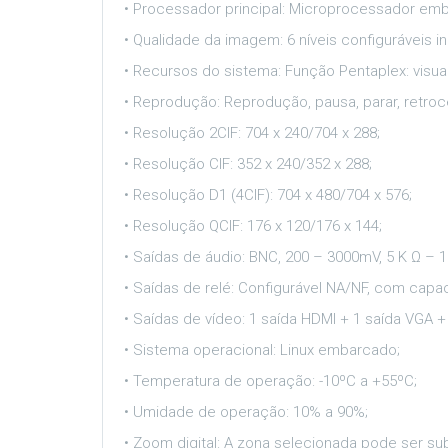
• Processador principal: Microprocessador em
• Qualidade da imagem: 6 níveis configuráveis i
• Recursos do sistema: Função Pentaplex: visu
• Reprodução: Reprodução, pausa, parar, retro
• Resolução 2CIF: 704 x 240/704 x 288;
• Resolução CIF: 352 x 240/352 x 288;
• Resolução D1 (4CIF): 704 x 480/704 x 576;
• Resolução QCIF: 176 x 120/176 x 144;
• Saídas de áudio: BNC, 200 – 3000mV, 5 K Ω – 1
• Saídas de relé: Configurável NA/NF, com capa
• Saídas de vídeo: 1 saída HDMI + 1 saída VGA +
• Sistema operacional: Linux embarcado;
• Temperatura de operação: -10ºC a +55ºC;
• Umidade de operação: 10% a 90%;
• Zoom digital: A zona selecionada pode ser s