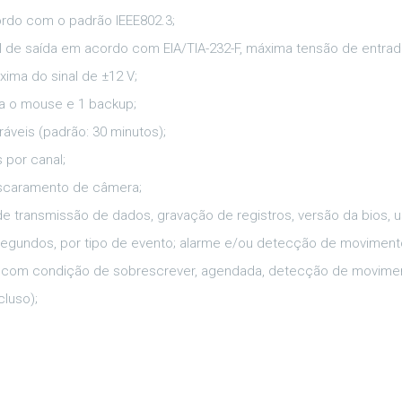
ordo com o padrão IEEE802.3;
l de saída em acordo com EIA/TIA-232-F, máxima tensão de entrad
ima do sinal de ±12 V;
ra o mouse e 1 backup;
ráveis (padrão: 30 minutos);
 por canal;
scaramento de câmera;
de transmissão de dados, gravação de registros, versão da bios, u
egundos, por tipo de evento; alarme e/ou detecção de moviment
ua com condição de sobrescrever, agendada, detecção de movime
luso);