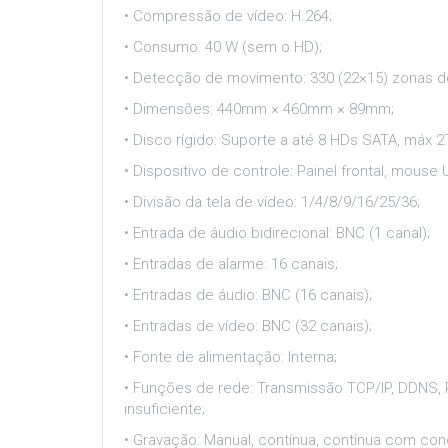
• Compressão de vídeo: H.264;
• Consumo: 40 W (sem o HD);
• Detecção de movimento: 330 (22×15) zonas de
• Dimensões: 440mm × 460mm × 89mm;
• Disco rígido: Suporte a até 8 HDs SATA, máx 2
• Dispositivo de controle: Painel frontal, mouse
• Divisão da tela de vídeo: 1/4/8/9/16/25/36;
• Entrada de áudio bidirecional: BNC (1 canal);
• Entradas de alarme: 16 canais;
• Entradas de áudio: BNC (16 canais);
• Entradas de vídeo: BNC (32 canais);
• Fonte de alimentação: Interna;
• Funções de rede: Transmissão TCP/IP, DDNS, P
insuficiente;
• Gravação: Manual, contínua, contínua com c