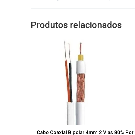
Produtos relacionados
Adicionar aos meus desejos
Comparar
os
Cabo Coaxial Bipolar 4mm 2 Vias 80% Por