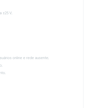
a ±25 V;
suários online e rede ausente;
o;
nto;