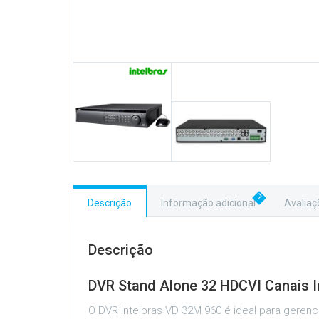
Descrição
Informação adicional
Avaliaç
Descrição
DVR Stand Alone 32 HDCVI Canais I
O DVR Intelbras VD 32M 960 é ideal para geren