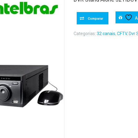
A
Comparar
Categorias:
32 canais
,
CFTV
,
Dvr 