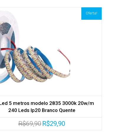
era:
é:
R$39,90.
R$19,90.
Oferta!
 Led 5 metros modelo 2835 3000k 20w/m
240 Leds Ip20 Branco Quente
O
O
R$
69,90
R$
29,90
preço
preço
original
atual