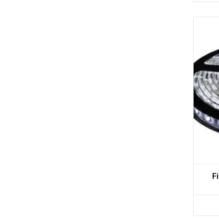
Adicionar aos meus desejos
Comparar
F