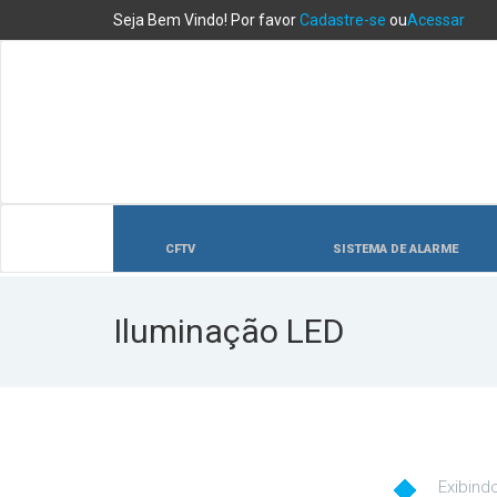
Seja Bem Vindo! Por favor
Cadastre-se
ou
Acessar
CFTV
SISTEMA DE ALARME
Iluminação LED
Exibind