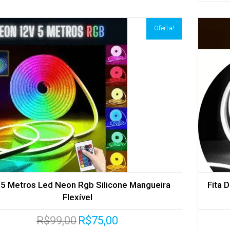
Oferta!
Adicionar aos meus desejos
Comparar
a 5 Metros Led Neon Rgb Silicone Mangueira
Fita 
Flexível
O
O
R$
99,00
R$
75,00
preço
preço