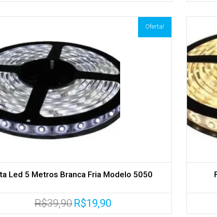
original
atual
era:
é:
R$99,00.
R$75,00.
Oferta!
Adicionar aos meus desejos
Comparar
ita Led 5 Metros Branca Fria Modelo 5050
O
O
R$
39,90
R$
19,90
preço
preço
original
atual