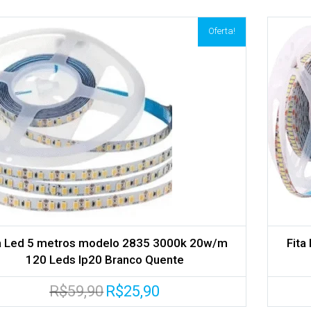
era:
é:
R$39,90.
R$19,90.
Oferta!
Adicionar aos meus desejos
Comparar
a Led 5 metros modelo 2835 3000k 20w/m
Fita
120 Leds Ip20 Branco Quente
O
O
R$
59,90
R$
25,90
preço
preço
original
atual