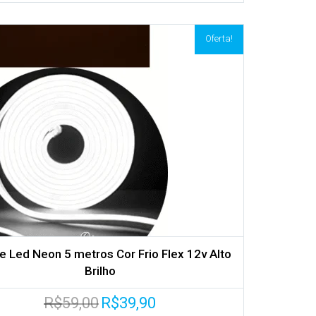
original
atual
era:
é:
R$45,00.
R$29,90.
Oferta!
De Led Neon 5 metros Cor Frio Flex 12v Alto
Brilho
O
O
R$
59,00
R$
39,90
preço
preço