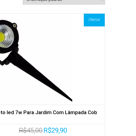
Oferta!
to led 7w Para Jardim Com Lâmpada Cob
O
O
R$
45,00
R$
29,90
preço
preço