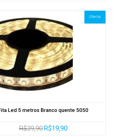
original
atual
era:
é:
R$59,00.
R$39,90.
Oferta!
Fita Led 5 metros Branco quente 5050
O
O
R$
39,90
R$
19,90
preço
preço
original
atual