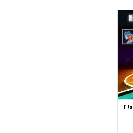
Adicionar aos meus desejos
Comparar
Fit