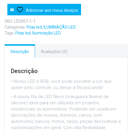
R$99,00.
R$75,00.
Rgb
Silicone
Adicionar aos meus desejos
Mangueira
Flexível
SKU:
LED007-1-1
quantidade
Categorias:
Fitas led
,
ILUMINAÇÃO LED
Tags:
Fitas led
,
Iluminação LED
Descrição
Avaliações (0)
Descrição
• Nosso LED é RGB, você pode escolher a cor que
quiser pelo controle, ou deixar a fita piscando!
• A nossa fita de LED Neon (mangueira flexível de
silicone) ideal para ser utilizada em projetos
residenciais ou automotivos. Podendo ser usada em
decorações de móveis, letreiros, carros, som
automotivo, barcos, motos, faróis, peças decorativas e
customizações em geral. Com alta flexibilidade