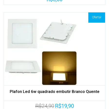
Oferta!
Plafon Led 6w quadrado embutir Branco Quente
O
O
R$
24,90
R$
19,90
preço
preço