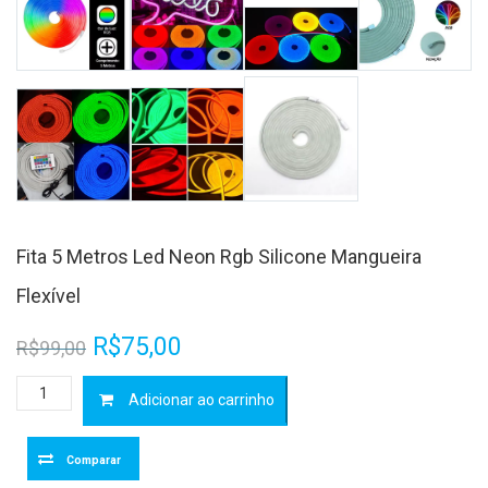
Fita 5 Metros Led Neon Rgb Silicone Mangueira
Flexível
O
O
R$
75,00
R$
99,00
preço
preço
Fita
Adicionar ao carrinho
5
original
atual
Metros
Led
era:
é:
Comparar
Neon