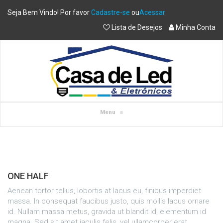
Seja Bem Vindo! Por favor
Cadastre-se
ou
Acessar
Lista de Desejos
Minha Conta
Menu
≡
ONE HALF
Aenean tortor tellus, lobortis at lacus eu, finibus imperdiet
massa. In consequat faucibus justo, quis mollis lacus ornare
id. Nullam massa metus, gravida ut blandit id, elementum id
magna. Sed sit amet iaculis felis, vel ullamcorper erat.