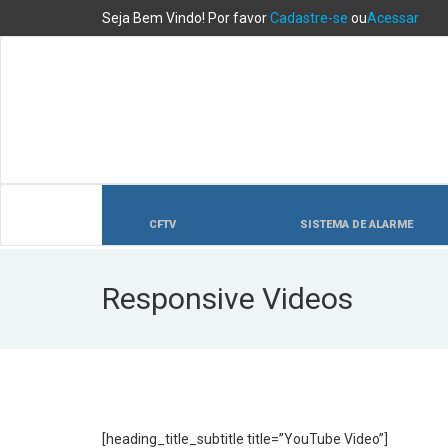
Seja Bem Vindo! Por favor
Cadastre-se
ou
Acessar
CFTV
SISTEMA DE ALARME
Responsive Videos
[heading_title_subtitle title=”YouTube Video”]