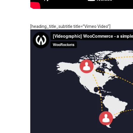
[heading_title_subtitle title=”Vimeo Video”]