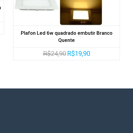
a
Plafon Led 6w quadrado embutir Branco
Quente
O
O
R$
24,90
R$
19,90
preço
preço
original
atual
era:
é:
R$24,90.
R$19,90.