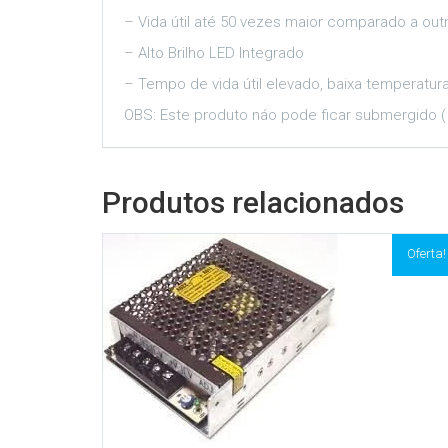
– Vida útil até 50 vezes maior comparado a out
– Alto Brilho LED Integrado
– Tempo de vida útil elevado, baixa temperatur
OBS: Este produto náo pode ficar submergido ( 
Produtos relacionados
Oferta!
os
Adicionar aos meus desejos
Comparar